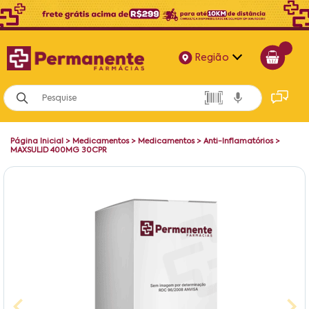
Região
Alagoas
Bahia
Página Inicial
>
Medicamentos
>
Medicamentos
>
Anti-Inflamatórios
>
Paraíba
MAXSULID 400MG 30CPR
Pernambuco