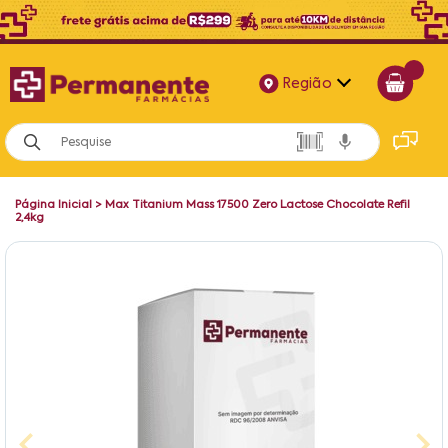
Região
Alagoas
Bahia
Página Inicial
>
Max Titanium Mass 17500 Zero Lactose Chocolate Refil
Paraíba
2,4kg
Pernambuco