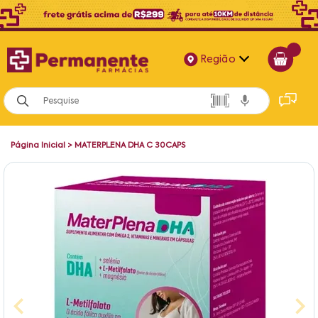
Região
Alagoas
Bahia
Página Inicial
>
MATERPLENA DHA C 30CAPS
Paraíba
Pernambuco