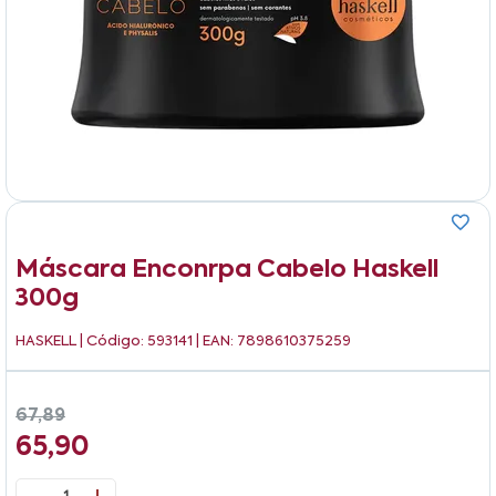
Máscara Enconrpa Cabelo Haskell
300g
HASKELL
| Código: 593141 | EAN: 7898610375259
67,89
65,90