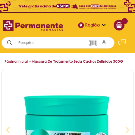
Região
Alagoas
Bahia
Página Inicial
>
Máscara De Tratamento Seda Cachos Definidos 300G
Paraíba
Pernambuco