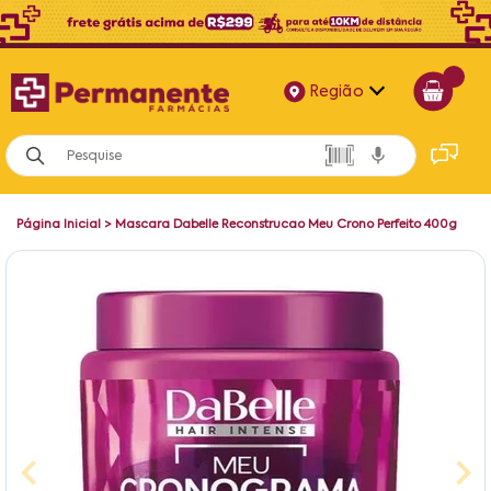
Região
Alagoas
Bahia
Página Inicial
>
Mascara Dabelle Reconstrucao Meu Crono Perfeito 400g
Paraíba
Pernambuco