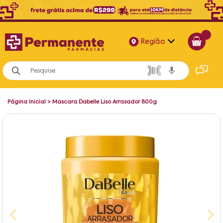
Região
Alagoas
Bahia
Página Inicial
>
Mascara Dabelle Liso Arrasador 800g
Paraíba
Pernambuco