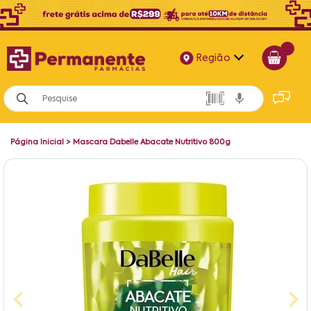
Região
Alagoas
Bahia
Página Inicial
>
Mascara Dabelle Abacate Nutritivo 800g
Paraíba
Pernambuco