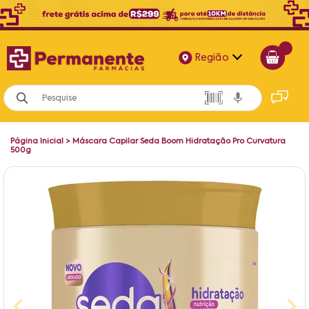
Região
Alagoas
Bahia
Página Inicial
>
Máscara Capilar Seda Boom Hidratação Pro Curvatura
Paraíba
500g
Pernambuco