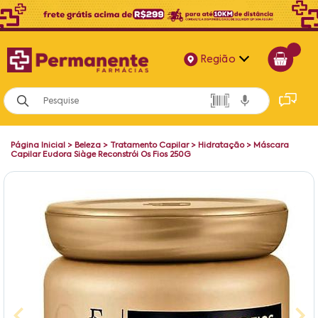
Região
Alagoas
Bahia
Página Inicial
>
Beleza
>
Tratamento Capilar
>
Hidratação
>
Máscara
Paraíba
Capilar Eudora Siàge Reconstrói Os Fios 250G
Pernambuco