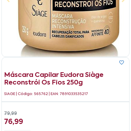
Máscara Capilar Eudora Siàge
Reconstrói Os Fios 250g
SIAGE
| Código: 565762 | EAN: 7891033535217
79,99
76,99