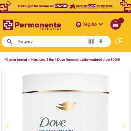
Região
Alagoas
Bahia
Página Inicial
>
Máscara 2 Em 1 Dove Reconstrução+Aminoácido 500G
Paraíba
Pernambuco