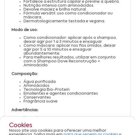
Fortalece a estrutura capilar e previne a quebra.
Nutrição intensa com aminoácidos.
Devolve maciez e brilho natural.
Fórmula versátil: uso como condicionador ou
máscara.
Dermatologicamente testada e vegana.
Modo de uso:
Como condicionador: aplicar após o shampoo,
deixar agir por 1 a 3 minutos e enxaguar.
Como máscara: aplicar nos fios úmidos, deixar
agir por 5 a 10 minutos e enxaguar
abundantemente.
Para melhores resultados, utilizar em conjunto
com o Shampoo Dove Reconstrução +
Aminoácido.
Composição:
Água purificada
Aminoácidos
Tecnologia Bio-Protein
Emolientes e agentes condicionantes
Conservantes
Fragrância suave
Advertências:
Uso externo.
Evite contato com os olhos; em caso de contato,
Cookies
enxágue abundantemente.
Não aplicar sobre o couro cabeludo irritado ou
Nosso site usa cookies para oferecer uma melhor
lesionado.
experiência. Saiba mais em
para que servem os cookies e