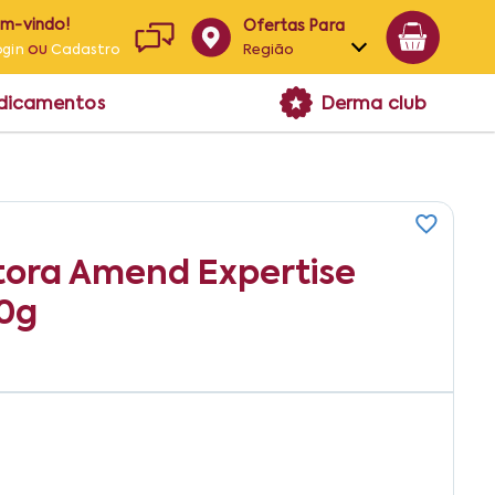
em-vindo!
Ofertas Para
ou
Região
ogin
Cadastro
Alagoas
edicamentos
Derma club
Bahia
Paraíba
Pernambuco
tora Amend Expertise
00g