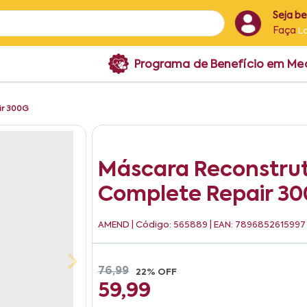
Seja b
Faça
L
Programa de Benefício em M
ir 300G
Máscara Reconstru
Complete Repair 3
AMEND
| Código: 565889 | EAN: 7896852615997
76,99
22% OFF
59,99