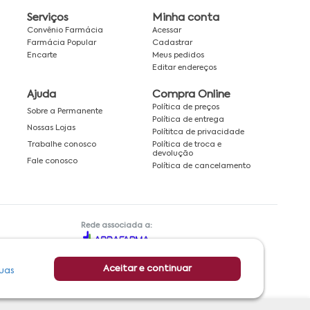
Serviços
Minha conta
Convênio Farmácia
Acessar
Farmácia Popular
Cadastrar
Encarte
Meus pedidos
Editar endereços
Ajuda
Compra Online
Política de preços
Sobre a Permanente
Política de entrega
Nossas Lojas
Polítitca de privacidade
Política de troca e
Trabalhe conosco
devolução
Fale conosco
Política de cancelamento
Rede associada a:
Aceitar e continuar
uas