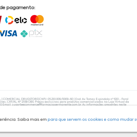
 de pagamento:
L | COMERCIAL DRUGSTORE|CNPJ: 05.230.009/0009-60 | End: Av. Tomas Espindola nº 630 - Farol
lves, CRF/AL Nº 2558 OBS: Preços exclusivos para produtos comercializados na Loja Virtual da
30 Email:
suporteecommerce@farmaciapermanente.com.br
. As informações presentes neste
 orientações de um profissional da área médica. Apenas o médico está capacitado para
s persistirem, um médico deve ser consultado. A Farmácia Permanente trabalha com as
 compras com tranquilidade. A privacidade e a segurança dos clientes são compromissos da
isponibilidade de produto em nosso estoque.
eriência. Saiba mais em
para que servem os cookies e como mudar s