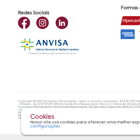
Formas
Redes Sociais
Copyright ©? 2021 Farmácias Permanente - Todos os direitos reservados. RAZÃO SOCIA
- Maceió - AL| CEP:57.051-000 Farmacêutica Responsável: Maria Cristiene de Oliveira A
Farmácias Permanente | Horário de Atendimento: De Segunda à Sexta das 8h00 às 17h
site não devem ser utilizadas para automedicação e, de forma alguma, substituem as
diagnosticar problemas de saúde e prescrever o tratamento adequado. Se os sintoma
tecnologias mais avançadas de proteção de dados, para que você possa realizar suas
Cookies
Farmácias Permanente. Todos os pedidos efetuados estão sujeitos à confirmação da d
Nosso site usa cookies para oferecer uma melhor exp
configurações.