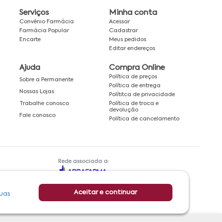
Serviços
Minha conta
Convênio Farmácia
Acessar
Farmácia Popular
Cadastrar
Encarte
Meus pedidos
Editar endereços
Ajuda
Compra Online
Política de preços
Sobre a Permanente
Política de entrega
Nossas Lojas
Polítitca de privacidade
Política de troca e
Trabalhe conosco
devolução
Fale conosco
Política de cancelamento
Rede associada a:
Aceitar e continuar
uas