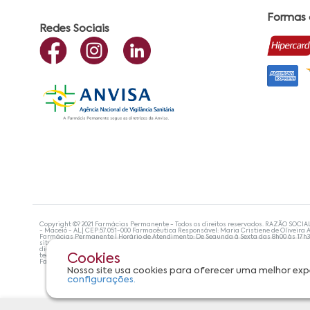
Formas
Redes Sociais
Copyright ©? 2021 Farmácias Permanente - Todos os direitos reservados. RAZÃO SOCIA
- Maceió - AL| CEP:57.051-000 Farmacêutica Responsável: Maria Cristiene de Oliveira A
Farmácias Permanente | Horário de Atendimento: De Segunda à Sexta das 8h00 às 17h
site não devem ser utilizadas para automedicação e, de forma alguma, substituem as
diagnosticar problemas de saúde e prescrever o tratamento adequado. Se os sintoma
tecnologias mais avançadas de proteção de dados, para que você possa realizar suas
Cookies
Farmácias Permanente. Todos os pedidos efetuados estão sujeitos à confirmação da d
Nosso site usa cookies para oferecer uma melhor exp
configurações.