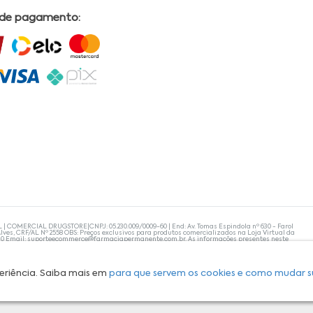
 de pagamento:
L | COMERCIAL DRUGSTORE|CNPJ: 05.230.009/0009-60 | End: Av. Tomas Espindola nº 630 - Farol
lves, CRF/AL Nº 2558 OBS: Preços exclusivos para produtos comercializados na Loja Virtual da
30 Email:
suporteecommerce@farmaciapermanente.com.br
. As informações presentes neste
 orientações de um profissional da área médica. Apenas o médico está capacitado para
s persistirem, um médico deve ser consultado. A Farmácia Permanente trabalha com as
 compras com tranquilidade. A privacidade e a segurança dos clientes são compromissos da
isponibilidade de produto em nosso estoque.
eriência. Saiba mais em
para que servem os cookies e como mudar s