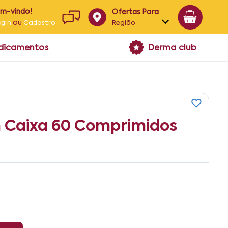
em-vindo!
Ofertas Para
ou
Região
ogin
Cadastro
Alagoas
edicamentos
Derma club
Bahia
Paraíba
Pernambuco
 Caixa 60 Comprimidos