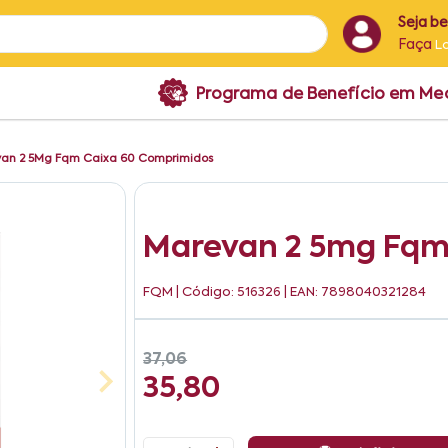
Seja b
Faça
L
Programa de Benefício em M
an 2 5Mg Fqm Caixa 60 Comprimidos
Marevan 2 5mg Fqm
FQM
| Código: 516326 | EAN: 7898040321284
37,06
35,80