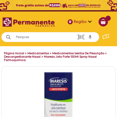
Região
Alagoas
Bahia
Página Inicial
>
Medicamentos
>
Medicamentos Isentos De Prescrição
>
Paraíba
Descongestionante Nasal
>
Maresis Jato Forte 150Ml Spray Nasal
Farmoquimica
Pernambuco