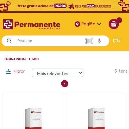
Região
Alagoas
Bahia
➜
PÁGINA INICIAL
IMEC
Paraíba
Filtrar
5
itens
Pernambuco
1