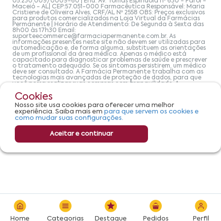
05.230.009/0009-60 | End: Av. Tomas Espindola nº 630 - Farol -
Maceió - AL| CEP:57.051-000 Farmacêutica Responsável: Maria
Cristiene de Oliveira Alves, CRF/AL Nº 2558 OBS: Preços exclusivos
para produtos comercializados na Loja Virtual da Farmácias
Permanente | Horário de Atendimento: De Segunda à Sexta das
8h00 às 17h30 Email:
suporteecommerce@farmaciapermanente.com.br
. As
informações presentes neste site não devem ser utilizadas para
automedicação e, de forma alguma, substituem as orientações
de um profissional da área médica. Apenas o médico está
capacitado para diagnosticar problemas de saúde e prescrever
o tratamento adequado. Se os sintomas persistirem, um médico
deve ser consultado. A Farmácia Permanente trabalha com as
tecnologias mais avançadas de proteção de dados, para que
você possa realizar suas compras com tranquilidade. A
privacidade e a segurança dos clientes são compromissos da
Cookies
Farmácias Permanente. Todos os pedidos efetuados estão
sujeitos à confirmação da disponibilidade de produto em nosso
Nosso site usa cookies para oferecer uma melhor
estoque.
experiência. Saiba mais em
para que servem os cookies e
como mudar suas configurações.
Aceitar e continuar
Home
Categorias
Destaque
Pedidos
Perfil