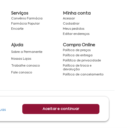
Serviços
Minha conta
Convênio Farmácia
Acessar
Farmácia Popular
Cadastrar
Encarte
Meus pedidos
Editar endereços
Ajuda
Compra Online
Política de preços
Sobre a Permanente
Política de entrega
Nossas Lojas
Polítitca de privacidade
Política de troca e
Trabalhe conosco
devolução
Fale conosco
Política de cancelamento
Rede associada a:
Aceitar e continuar
uas