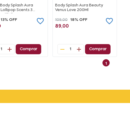
i Body Splash Aura
Body Splash Aura Beauty
Lollipop Scents 3
Venus Love 200Ml
es 10Ml
13% OFF
109,00
18% OFF
0
89,00
Comprar
Comprar
1
1
1