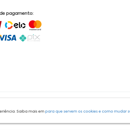
 de pagamento:
L | COMERCIAL DRUGSTORE|CNPJ: 05.230.009/0009-60 | End: Av. Tomas Espindola nº 630 - Farol
lves, CRF/AL Nº 2558 OBS: Preços exclusivos para produtos comercializados na Loja Virtual da
30 Email:
suporteecommerce@farmaciapermanente.com.br
. As informações presentes neste
 orientações de um profissional da área médica. Apenas o médico está capacitado para
s persistirem, um médico deve ser consultado. A Farmácia Permanente trabalha com as
eriência. Saiba mais em
para que servem os cookies e como mudar s
 compras com tranquilidade. A privacidade e a segurança dos clientes são compromissos da
isponibilidade de produto em nosso estoque.