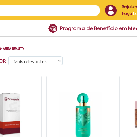
Seja b
Faça
L
Programa de Benefício em M
➜
AURA BEAUTY
OR