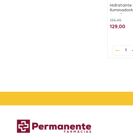
Hidratante
IluminadorA
Aura Beaut
135,45
129,00
1