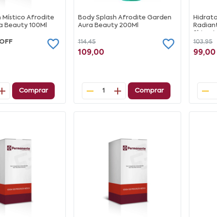
 Místico Afrodite
Body Splash Afrodite Garden
Hidrata
a Beauty 100Ml
Aura Beauty 200Ml
Radian
Shine 
 OFF
114,45
103,95
109,00
99,00
Comprar
Comprar
1