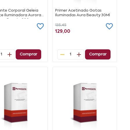
nte Corporal Geleia
Primer Acetinado Gotas
te Iluminadora Aurora
Iluminadas Aura Beauty 30Ml
Aura Beauty 200g
135,45
129,00
Comprar
Comprar
1
1