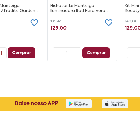
 Manteiga
Hidratante Manteiga
Kit Min
 Afrodite Garden
Iluminadora Rad Hera Aura
Beauty 
y 200G
Beauty 200G
Unidad
135,45
149,00
129,00
129,0
Comprar
Comprar
1
Baixe nosso APP