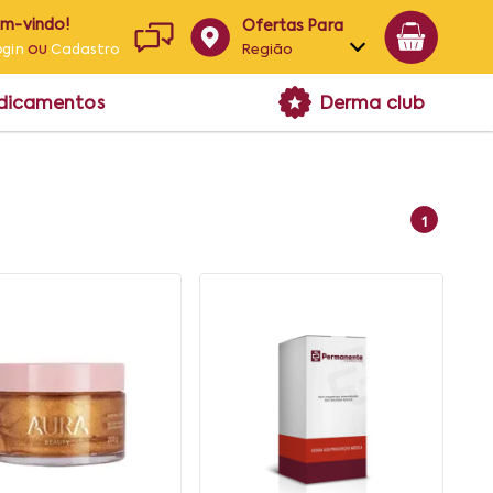
em-vindo!
Ofertas Para
ou
Região
ogin
Cadastro
Alagoas
edicamentos
Derma club
Bahia
Paraíba
Pernambuco
1