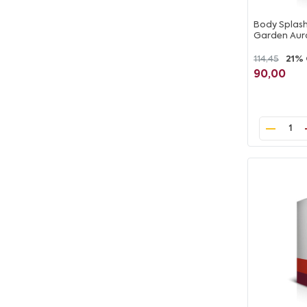
Body Splash
Garden Aur
114,45
21%
90,00
1