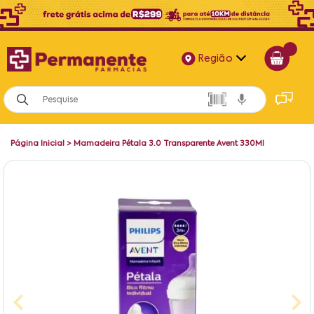
Região
Alagoas
Bahia
Página Inicial
>
Mamadeira Pétala 3.0 Transparente Avent 330Ml
Paraíba
Pernambuco