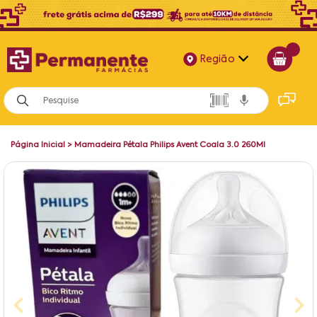
Região
Alagoas
Bahia
Página Inicial
>
Mamadeira Pétala Philips Avent Coala 3.0 260Ml
Paraíba
Pernambuco