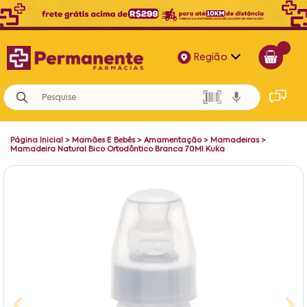
Região
Alagoas
Bahia
Página Inicial
>
Mamães E Bebês
>
Amamentação
>
Mamadeiras
>
Paraíba
Mamadeira Natural Bico Ortodôntico Branca 70Ml Kuka
Pernambuco