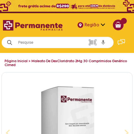
Região
Alagoas
Bahia
Página Inicial
>
Maleato De DexCloridrato 2Mg 30 Comprimidos Genérico
Paraíba
Cimed
Pernambuco