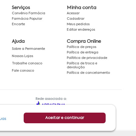
Serviços
Minha conta
Convênio Farmácia
Acessar
Farmácia Popular
Cadastrar
Encarte
Meus pedidos
Editar endereços
Ajuda
Compra Online
Política de preços
Sobre a Permanente
Política de entrega
Nossas Lojas
Polítitca de privacidade
Política de troca e
Trabalhe conosco
devolução
Fale conosco
Política de cancelamento
Rede associada a:
Aceitar e continuar
uas