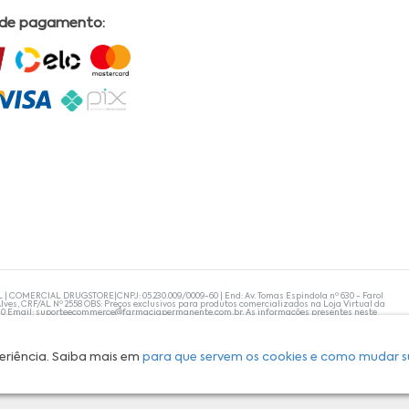
 de pagamento:
L | COMERCIAL DRUGSTORE|CNPJ: 05.230.009/0009-60 | End: Av. Tomas Espindola nº 630 - Farol
lves, CRF/AL Nº 2558 OBS: Preços exclusivos para produtos comercializados na Loja Virtual da
30 Email:
suporteecommerce@farmaciapermanente.com.br
. As informações presentes neste
 orientações de um profissional da área médica. Apenas o médico está capacitado para
s persistirem, um médico deve ser consultado. A Farmácia Permanente trabalha com as
 compras com tranquilidade. A privacidade e a segurança dos clientes são compromissos da
isponibilidade de produto em nosso estoque.
eriência. Saiba mais em
para que servem os cookies e como mudar s