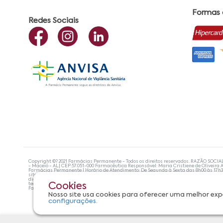
Formas
Redes Sociais
Copyright ©? 2021 Farmácias Permanente - Todos os direitos reservados. RAZÃO SOCIA
- Maceió - AL| CEP:57.051-000 Farmacêutica Responsável: Maria Cristiene de Oliveira A
Farmácias Permanente | Horário de Atendimento: De Segunda à Sexta das 8h00 às 17h
site não devem ser utilizadas para automedicação e, de forma alguma, substituem as
diagnosticar problemas de saúde e prescrever o tratamento adequado. Se os sintoma
tecnologias mais avançadas de proteção de dados, para que você possa realizar suas
Cookies
Farmácias Permanente. Todos os pedidos efetuados estão sujeitos à confirmação da d
Nosso site usa cookies para oferecer uma melhor exp
configurações.