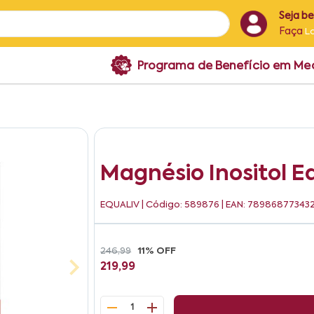
Seja b
Faça
L
Programa de Benefício em M
Magnésio Inositol E
EQUALIV
| Código: 589876 | EAN: 78986877343
246,99
11% OFF
219,99
1