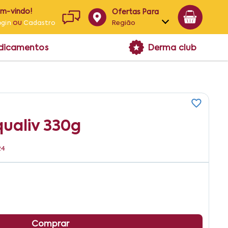
em-vindo!
Ofertas Para
ou
Região
ogin
Cadastro
Alagoas
edicamentos
Derma club
Bahia
Paraíba
Pernambuco
qualiv 330g
24
Comprar