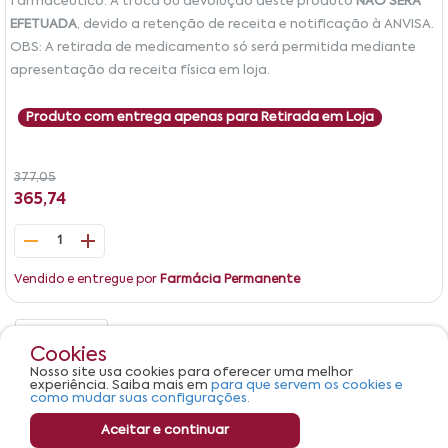
farmacêutico. A troca ou devolução deste produto
NÃO SERÁ
EFETUADA
, devido a retenção de receita e notificação à ANVISA.
OBS: A retirada de medicamento só será permitida mediante
apresentação da receita física em loja.
Produto com entrega apenas para Retirada em Loja
377,05
365,74
1
Vendido e entregue por
Farmácia Permanente
Detalhes
Avaliações
Cookies
Nosso site usa cookies para oferecer uma melhor
Produto não apresenta descrição.
experiência. Saiba mais em
para que servem os cookies e
como mudar suas configurações.
Aceitar e continuar
Comprar