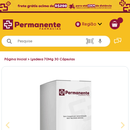
Região
Alagoas
Bahia
Página Inicial
>
Lysdexa 70Mg 30 Cápsulas
Paraíba
Pernambuco