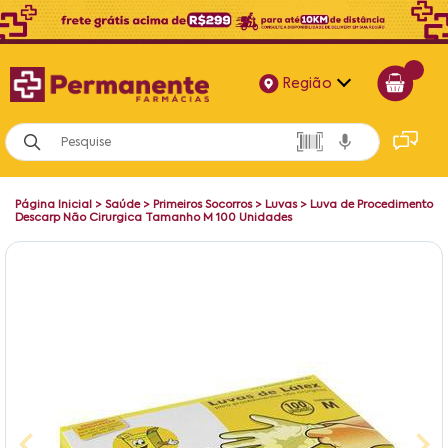
Região
Alagoas
Bahia
Página Inicial
>
Saúde
>
Primeiros Socorros
>
Luvas
>
Luva de Procedimento
Paraíba
Descarp Não Cirurgica Tamanho M 100 Unidades
Pernambuco