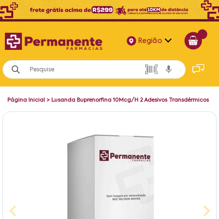
Região
Alagoas
Bahia
Página Inicial
>
Lusanda Buprenorfina 10Mcg/H 2 Adesivos Transdérmicos
Paraíba
Pernambuco