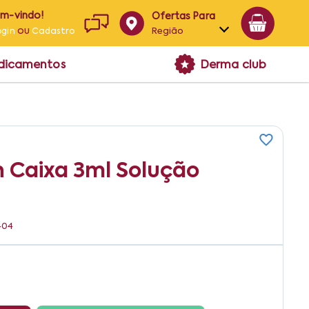
em-vindo!
Ofertas Para
ou
Região
ogin
Cadastro
Alagoas
edicamentos
Derma club
Bahia
Paraíba
Pernambuco
n Caixa 3ml Solução
404