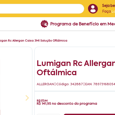
Seja b
Faça
L
Programa de Benefício em M
igan Rc Allergan Caixa 3Ml Solução Oftálmica
Lumigan Rc Allerga
Oftálmica
ALLERGAN
| Código: 342887 | EAN: 7897316805
R$ 177,44
R$ 141,95
no desconto do programa