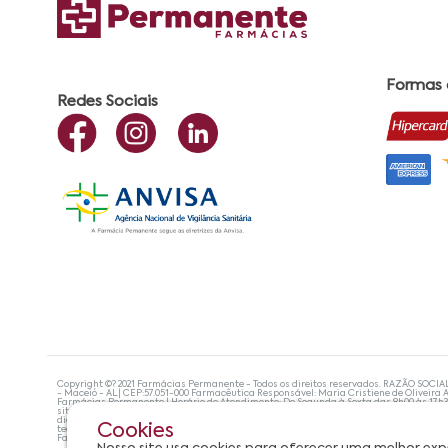
Formas
Redes Sociais
Copyright ©? 2021 Farmácias Permanente - Todos os direitos reservados. RAZÃO SOCIA
- Maceió - AL| CEP:57.051-000 Farmacêutica Responsável: Maria Cristiene de Oliveira A
Farmácias Permanente | Horário de Atendimento: De Segunda à Sexta das 8h00 às 17h
site não devem ser utilizadas para automedicação e, de forma alguma, substituem as
diagnosticar problemas de saúde e prescrever o tratamento adequado. Se os sintoma
Cookies
tecnologias mais avançadas de proteção de dados, para que você possa realizar suas
Farmácias Permanente. Todos os pedidos efetuados estão sujeitos à confirmação da d