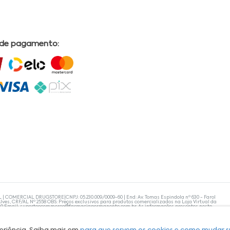
 de pagamento:
L | COMERCIAL DRUGSTORE|CNPJ: 05.230.009/0009-60 | End: Av. Tomas Espindola nº 630 - Farol
lves, CRF/AL Nº 2558 OBS: Preços exclusivos para produtos comercializados na Loja Virtual da
30 Email:
suporteecommerce@farmaciapermanente.com.br
. As informações presentes neste
 orientações de um profissional da área médica. Apenas o médico está capacitado para
s persistirem, um médico deve ser consultado. A Farmácia Permanente trabalha com as
 compras com tranquilidade. A privacidade e a segurança dos clientes são compromissos da
isponibilidade de produto em nosso estoque.