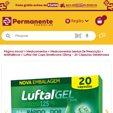
Região
Alagoas
Bahia
Página Inicial
>
Medicamentos
>
Medicamentos Isentos De Prescrição
>
Paraíba
Antifiséticos
>
Luftal Gel Caps Simeticona 125mg - 20 Cápsulas Gelatinosas
Pernambuco