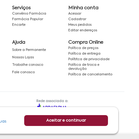
Serviços
Minha conta
Convênio Farmácia
Acessar
Farmácia Popular
Cadastrar
Encarte
Meus pedidos
Editar endereços
Ajuda
Compra Online
Política de preços
Sobre a Permanente
Política de entrega
Nossas Lojas
Polítitca de privacidade
Política de troca e
Trabalhe conosco
devolução
Fale conosco
Política de cancelamento
Rede associada a:
Aceitar e continuar
uas