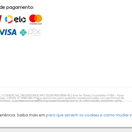
 de pagamento:
L | COMERCIAL DRUGSTORE|CNPJ: 05.230.009/0009-60 | End: Av. Tomas Espindola nº 630 - Farol
lves, CRF/AL Nº 2558 OBS: Preços exclusivos para produtos comercializados na Loja Virtual da
30 Email:
suporteecommerce@farmaciapermanente.com.br
. As informações presentes neste
 orientações de um profissional da área médica. Apenas o médico está capacitado para
s persistirem, um médico deve ser consultado. A Farmácia Permanente trabalha com as
 compras com tranquilidade. A privacidade e a segurança dos clientes são compromissos da
isponibilidade de produto em nosso estoque.
eriência. Saiba mais em
para que servem os cookies e como mudar s