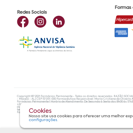
Formas
Redes Sociais
Copyright ©? 2021 Farmácias Permanente - Todos os direitos reservados. RAZÃO SOCIA
- Maceió - AL| CEP:57.051-000 Farmacêutica Responsável: Maria Cristiene de Oliveira A
Farmácias Permanente | Horário de Atendimento: De Segunda à Sexta das 8h00 às 17h
site não devem ser utilizadas para automedicação e, de forma alguma, substituem as
diagnosticar problemas de saúde e prescrever o tratamento adequado. Se os sintoma
tecnologias mais avançadas de proteção de dados, para que você possa realizar suas
Cookies
Farmácias Permanente. Todos os pedidos efetuados estão sujeitos à confirmação da d
Nosso site usa cookies para oferecer uma melhor exp
configurações.