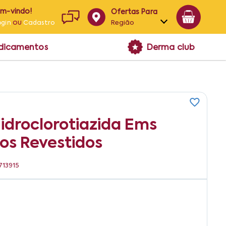
em-vindo!
Ofertas Para
ou
Região
ogin
Cadastro
Alagoas
edicamentos
Derma club
Bahia
Paraíba
Pernambuco
idroclorotiazida Ems
os Revestidos
713915