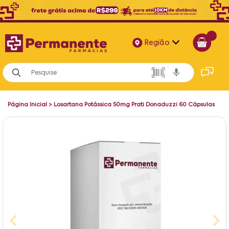
Região
Alagoas
Bahia
Página Inicial
>
Losartana Potássica 50mg Prati Donaduzzi 60 Cápsulas
Paraíba
Pernambuco