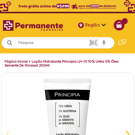
Região
Alagoas
Bahia
Página Inicial
>
Loção Hidratante Principia LH-01 10% Uréia 5% Óleo
Paraíba
Semente De Girassol 200Ml
Pernambuco