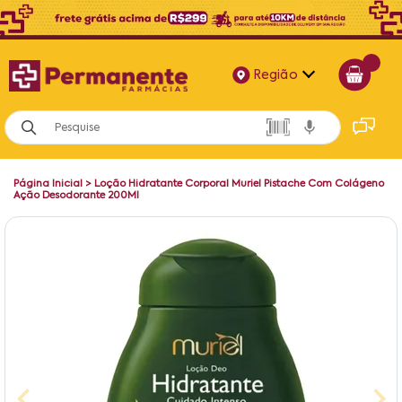
Região
Alagoas
Bahia
Página Inicial
>
Loção Hidratante Corporal Muriel Pistache Com Colágeno
Paraíba
Ação Desodorante 200Ml
Pernambuco