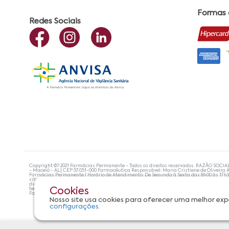
Formas
Redes Sociais
Copyright ©? 2021 Farmácias Permanente - Todos os direitos reservados. RAZÃO SOCIA
- Maceió - AL| CEP:57.051-000 Farmacêutica Responsável: Maria Cristiene de Oliveira A
Farmácias Permanente | Horário de Atendimento: De Segunda à Sexta das 8h00 às 17h
site não devem ser utilizadas para automedicação e, de forma alguma, substituem as
diagnosticar problemas de saúde e prescrever o tratamento adequado. Se os sintoma
tecnologias mais avançadas de proteção de dados, para que você possa realizar suas
Cookies
Farmácias Permanente. Todos os pedidos efetuados estão sujeitos à confirmação da d
Nosso site usa cookies para oferecer uma melhor exp
configurações.