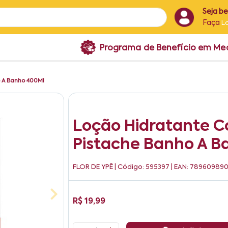
Seja b
Faça
L
Programa de Benefício em M
o A Banho 400Ml
Loção Hidratante C
Pistache Banho A B
FLOR DE YPÊ
| Código: 595397 | EAN: 78960989
R$ 19,99