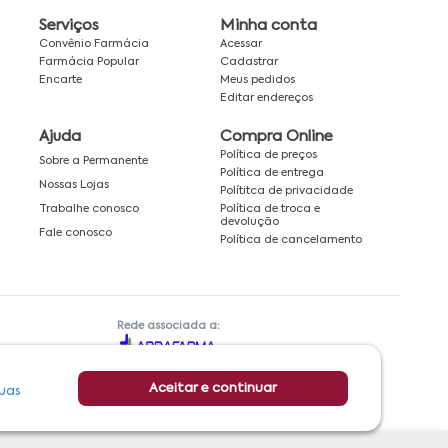
Serviços
Minha conta
Convênio Farmácia
Acessar
Farmácia Popular
Cadastrar
Encarte
Meus pedidos
Editar endereços
Ajuda
Compra Online
Política de preços
Sobre a Permanente
Política de entrega
Nossas Lojas
Polítitca de privacidade
Política de troca e
Trabalhe conosco
devolução
Fale conosco
Política de cancelamento
Rede associada a:
Aceitar e continuar
uas