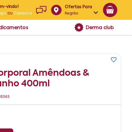
em-vindo!
Ofertas Para
ou
Região
ogin
Cadastro
Alagoas
edicamentos
Derma club
Bahia
Paraíba
Pernambuco
orporal Amêndoas &
anho 400ml
08365