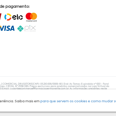
 de pagamento:
L | COMERCIAL DRUGSTORE|CNPJ: 05.230.009/0009-60 | End: Av. Tomas Espindola nº 630 - Farol
lves, CRF/AL Nº 2558 OBS: Preços exclusivos para produtos comercializados na Loja Virtual da
30 Email:
suporteecommerce@farmaciapermanente.com.br
. As informações presentes neste
 orientações de um profissional da área médica. Apenas o médico está capacitado para
s persistirem, um médico deve ser consultado. A Farmácia Permanente trabalha com as
 compras com tranquilidade. A privacidade e a segurança dos clientes são compromissos da
isponibilidade de produto em nosso estoque.
eriência. Saiba mais em
para que servem os cookies e como mudar s