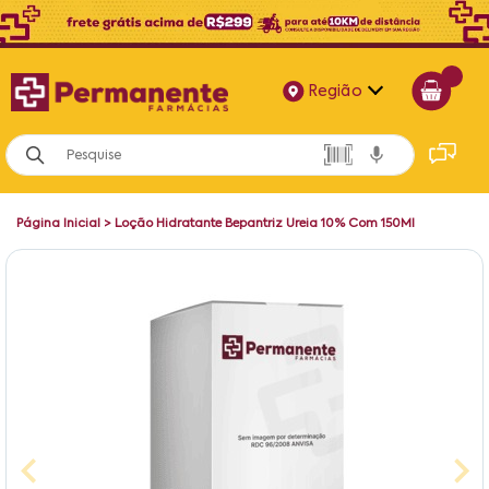
Região
Alagoas
Bahia
Página Inicial
>
Loção Hidratante Bepantriz Ureia 10% Com 150Ml
Paraíba
Pernambuco