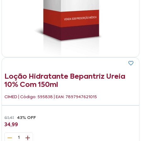
Loção Hidratante Bepantriz Ureia
10% Com 150ml
CIMED
| Código: 595838 | EAN: 7897947621015
61,41
43% OFF
34,99
1