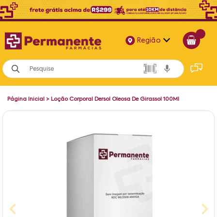
Região
Alagoas
Bahia
Página Inicial
>
Loção Corporal Dersol Oleosa De Girassol 100Ml
Paraíba
Pernambuco