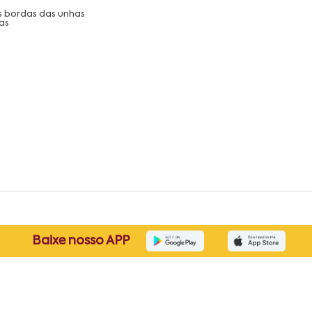
as bordas das unhas
as
Baixe nosso APP