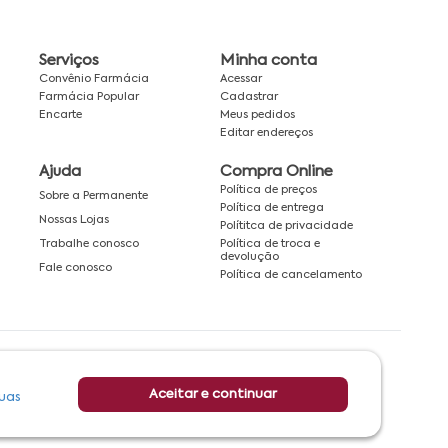
Serviços
Minha conta
Convênio Farmácia
Acessar
Farmácia Popular
Cadastrar
Encarte
Meus pedidos
Editar endereços
Ajuda
Compra Online
Política de preços
Sobre a Permanente
Política de entrega
Nossas Lojas
Polítitca de privacidade
Política de troca e
Trabalhe conosco
devolução
Fale conosco
Política de cancelamento
Rede associada a:
Aceitar e continuar
uas