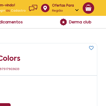
em-vindo!
Ofertas Para
ou
Região
ogin
Cadastro
Alagoas
edicamentos
Derma club
Bahia
Paraíba
Pernambuco
Colors
7897517903633