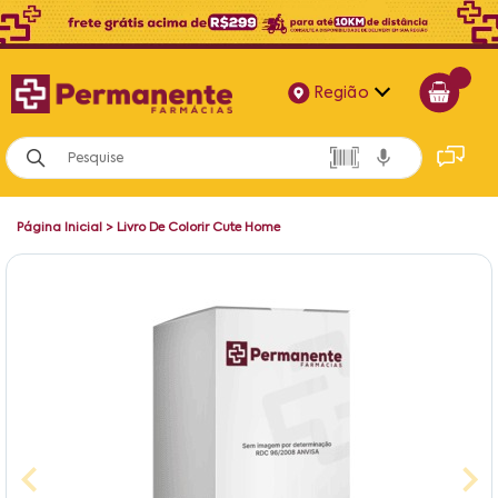
Região
Alagoas
Bahia
Página Inicial
>
Livro De Colorir Cute Home
Paraíba
Pernambuco