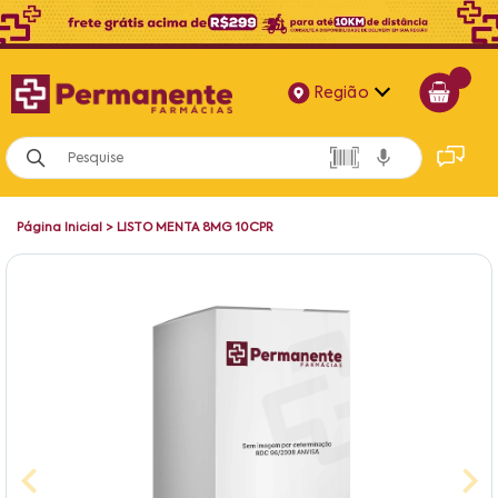
Região
Alagoas
Bahia
Página Inicial
>
LISTO MENTA 8MG 10CPR
Paraíba
Pernambuco