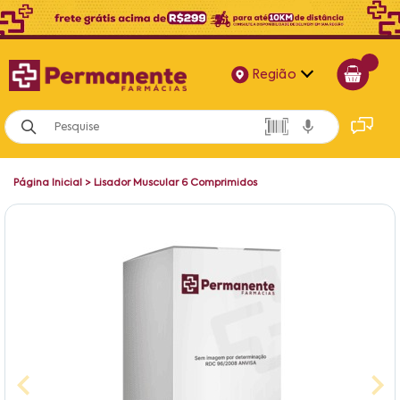
Região
Alagoas
Bahia
Página Inicial
>
Lisador Muscular 6 Comprimidos
Paraíba
Pernambuco