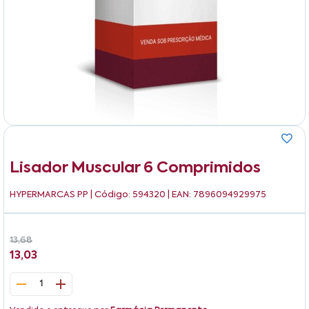
Lisador Muscular 6 Comprimidos
HYPERMARCAS PP
| Código: 594320 | EAN: 7896094929975
13,68
13,03
1