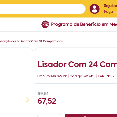
Seja b
Faça
L
Programa de Benefício em M
Analgésicos
>
Lisador Com 24 Comprimidos
Lisador Com 24 Co
HYPERMARCAS PP
| Código: 487419 | EAN: 7897
69,61
67,52