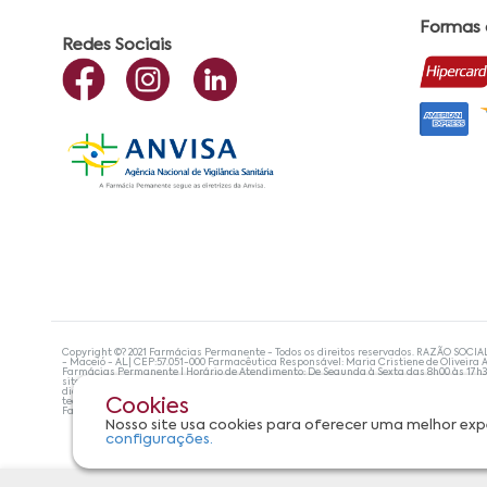
Formas
Redes Sociais
Copyright ©? 2021 Farmácias Permanente - Todos os direitos reservados. RAZÃO SOCIA
- Maceió - AL| CEP:57.051-000 Farmacêutica Responsável: Maria Cristiene de Oliveira A
Farmácias Permanente | Horário de Atendimento: De Segunda à Sexta das 8h00 às 17h
site não devem ser utilizadas para automedicação e, de forma alguma, substituem as
diagnosticar problemas de saúde e prescrever o tratamento adequado. Se os sintoma
tecnologias mais avançadas de proteção de dados, para que você possa realizar suas
Cookies
Farmácias Permanente. Todos os pedidos efetuados estão sujeitos à confirmação da d
Nosso site usa cookies para oferecer uma melhor exp
configurações.