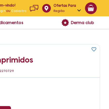
em-vindo!
Ofertas Para
ou
Região
ogin
Cadastro
Alagoas
edicamentos
Derma club
Bahia
Paraíba
Pernambuco
mprimidos
322707211