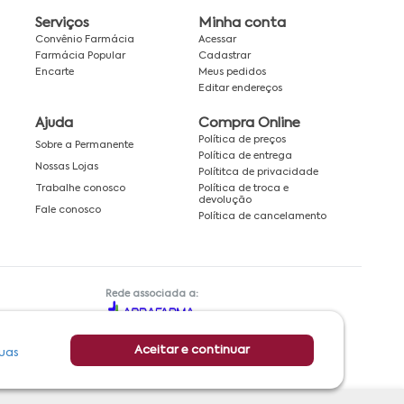
Serviços
Minha conta
Convênio Farmácia
Acessar
Farmácia Popular
Cadastrar
Encarte
Meus pedidos
Editar endereços
Ajuda
Compra Online
Política de preços
Sobre a Permanente
Política de entrega
Nossas Lojas
Polítitca de privacidade
Política de troca e
Trabalhe conosco
devolução
Fale conosco
Política de cancelamento
Rede associada a:
Aceitar e continuar
uas