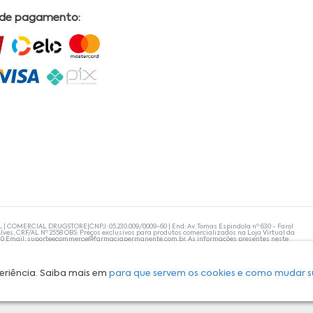
 de pagamento:
L | COMERCIAL DRUGSTORE|CNPJ: 05.230.009/0009-60 | End: Av. Tomas Espindola nº 630 - Farol
lves, CRF/AL Nº 2558 OBS: Preços exclusivos para produtos comercializados na Loja Virtual da
30 Email:
suporteecommerce@farmaciapermanente.com.br
. As informações presentes neste
 orientações de um profissional da área médica. Apenas o médico está capacitado para
s persistirem, um médico deve ser consultado. A Farmácia Permanente trabalha com as
 compras com tranquilidade. A privacidade e a segurança dos clientes são compromissos da
isponibilidade de produto em nosso estoque.
eriência. Saiba mais em
para que servem os cookies e como mudar s