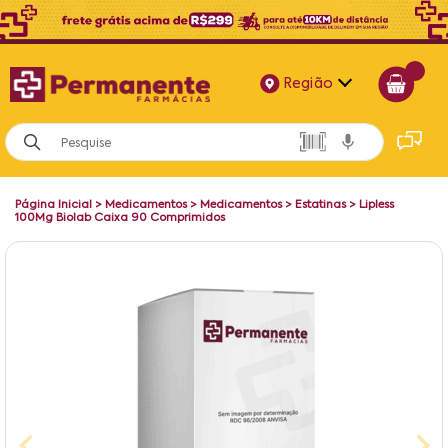
Região
Alagoas
Bahia
Página Inicial
>
Medicamentos
>
Medicamentos
>
Estatinas
>
Lipless
Paraíba
100Mg Biolab Caixa 90 Comprimidos
Pernambuco