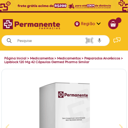
Região
Alagoas
Bahia
Página Inicial
>
Medicamentos
>
Medicamentos
>
Preparados Anoréxicos
>
Paraíba
Lipiblock 120 Mg 42 Cápsulas Germed Pharma Similar
Pernambuco