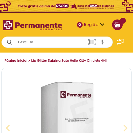
Região
Alagoas
Bahia
Página Inicial
>
Lip Glitter Sabrina Sato Hello Kitty Chiclete 4Ml
Paraíba
Pernambuco