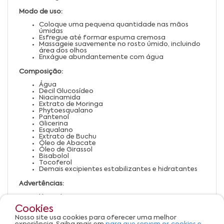
Modo de uso:
Coloque uma pequena quantidade nas mãos
úmidas
Esfregue até formar espuma cremosa
Massageie suavemente no rosto úmido, incluindo
área dos olhos
Enxágue abundantemente com água
Composição:
Água
Decil Glucosídeo
Niacinamida
Extrato de Moringa
Phytoesqualano
Pantenol
Glicerina
Esqualano
Extrato de Buchu
Óleo de Abacate
Óleo de Girassol
Bisabolol
Tocoferol
Demais excipientes estabilizantes e hidratantes
Advertências:
Uso externo
Evite contato direto com os olhos
Cookies
Em caso de irritação, suspenda o uso e consulte 
um médico
Nosso site usa cookies para oferecer uma melhor
Conservar em local fresco, seco e ao abrigo da luz