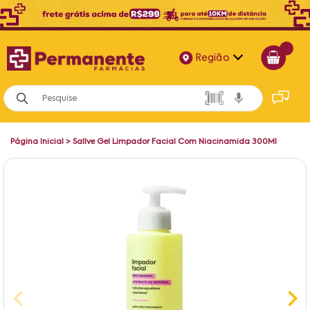
Região
Alagoas
Bahia
Página Inicial
>
Sallve Gel Limpador Facial Com Niacinamida 300Ml
Paraíba
Pernambuco