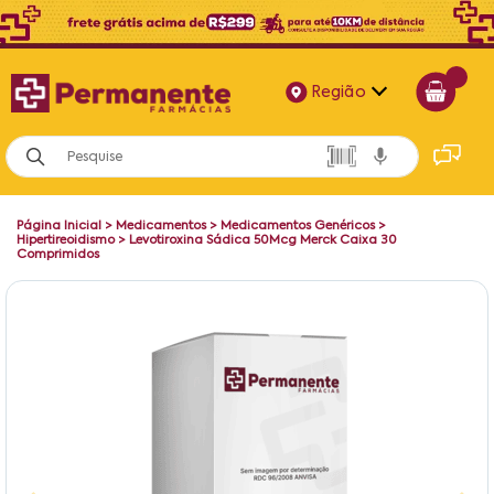
Região
Alagoas
Bahia
Página Inicial
>
Medicamentos
>
Medicamentos Genéricos
>
Paraíba
Hipertireoidismo
>
Levotiroxina Sádica 50Mcg Merck Caixa 30
Comprimidos
Pernambuco