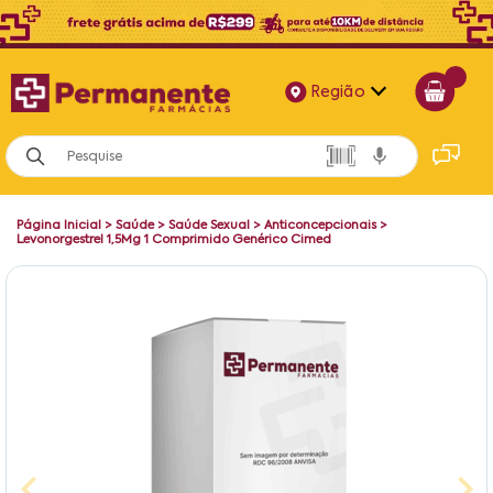
Região
Alagoas
Bahia
Página Inicial
>
Saúde
>
Saúde Sexual
>
Anticoncepcionais
>
Paraíba
Levonorgestrel 1,5Mg 1 Comprimido Genérico Cimed
Pernambuco