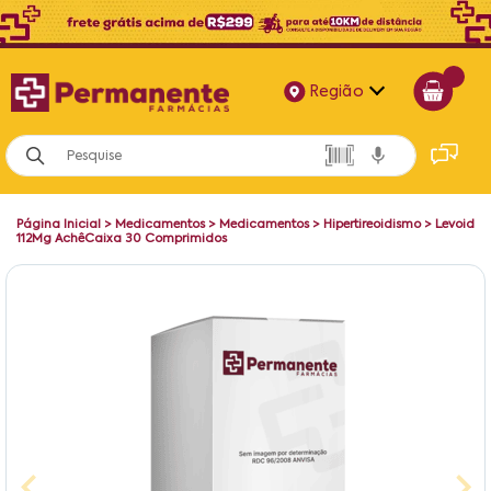
Região
Alagoas
Bahia
Página Inicial
>
Medicamentos
>
Medicamentos
>
Hipertireoidismo
>
Levoid
Paraíba
112Mg AchêCaixa 30 Comprimidos
Pernambuco