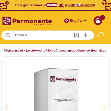
Região
Alagoas
Bahia
Página Inicial
>
Levofloxacino 750mg 7 comprimidos Genérico Biosintética
Paraíba
Pernambuco