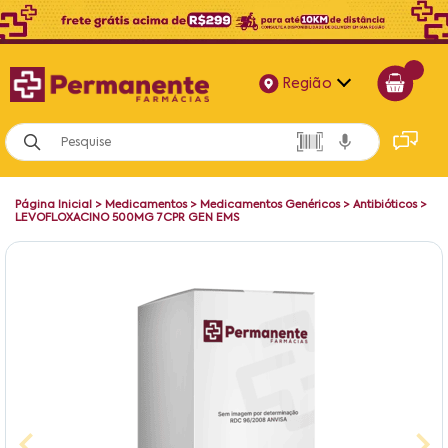
Região
Alagoas
Bahia
Página Inicial
>
Medicamentos
>
Medicamentos Genéricos
>
Antibióticos
>
Paraíba
LEVOFLOXACINO 500MG 7CPR GEN EMS
Pernambuco