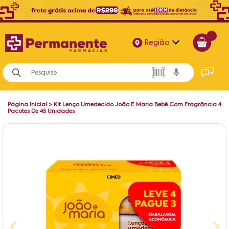
Região
Alagoas
Bahia
Página Inicial
>
Kit Lenço Umedecido João E Maria Bebê Com Fragrância 4
Paraíba
Pacotes De 45 Unidades
Pernambuco