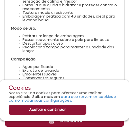
sensação de calma e frescor
Fórmula que ajuda a hidratar e proteger contra o
ressecamento
Textura macia e resistente
Embalagem prática com 48 unidades, ideal para
levar na bolsa
Modo de uso:
Retirar um lenço da embalagem
Passar suavemente sobre a pele para limpeza
Descartar após o uso
Recolocar a tampa para manter a umidade dos
lenços
Composição:
Água purificada
Extrato de lavanda
Emolientes suaves
Conservantes seguros
Fragrância delicada
Cookies
Advertências:
Nosso site usa cookies para oferecer uma melhor
experiência. Saiba mais em
para que servem os cookies e
Uso externo
como mudar suas configurações.
Aceitar e continuar
Adicionar