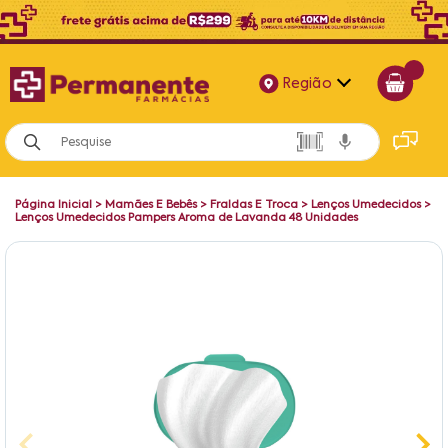
Região
Alagoas
Bahia
Página Inicial
>
Mamães E Bebês
>
Fraldas E Troca
>
Lenços Umedecidos
>
Paraíba
Lenços Umedecidos Pampers Aroma de Lavanda 48 Unidades
Pernambuco