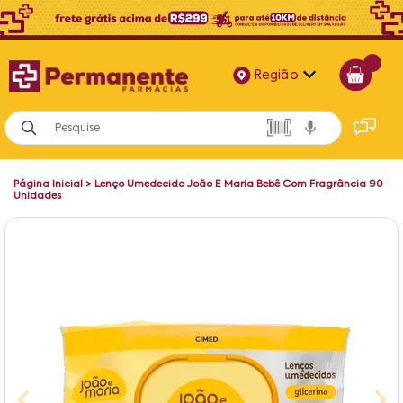
Região
Alagoas
Bahia
Página Inicial
>
Lenço Umedecido João E Maria Bebê Com Fragrância 90
Paraíba
Unidades
Pernambuco